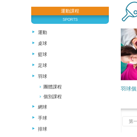
運動課程
SPORTS
運動
桌球
籃球
足球
羽球
團體課程
羽球個
個別課程
網球
手球
第
排球