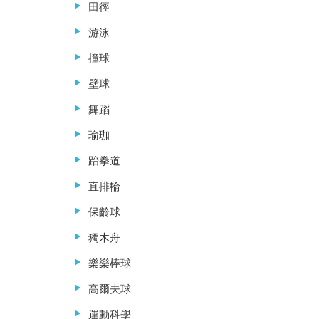
田徑
游泳
撞球
壁球
舞蹈
瑜珈
跆拳道
直排輪
保齡球
獨木舟
樂樂棒球
高爾夫球
運動科學