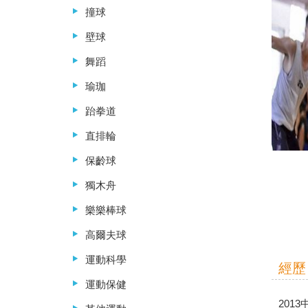
撞球
壁球
舞蹈
瑜珈
跆拳道
直排輪
保齡球
獨木舟
樂樂棒球
高爾夫球
運動科學
經歷
運動保健
201