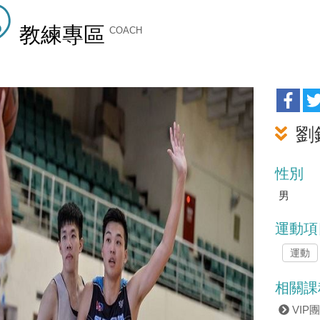
教練專區
COACH
劉
性別
男
運動項
運動
相關課
VIP