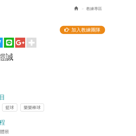
教練專區
加入教練團隊
鎧誠
目
籃球
樂樂棒球
程
團體班