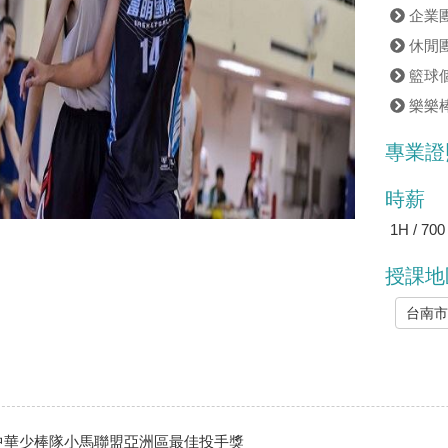
企業
休閒
籃球
樂樂
專業證
時薪
1H / 700
授課地
台南
3中華少棒隊小馬聯盟亞洲區最佳投手獎