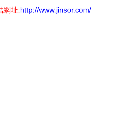
結網址:
http://www.jinsor.com/