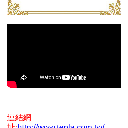
連結網
址:
http://www.tepla.com.tw/